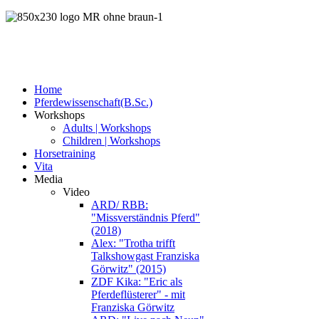
Home
Pferdewissenschaft(B.Sc.)
Workshops
Adults | Workshops
Children | Workshops
Horsetraining
Vita
Media
Video
ARD/ RBB:
"Missverständnis Pferd"
(2018)
Alex: "Trotha trifft
Talkshowgast Franziska
Görwitz" (2015)
ZDF Kika: "Eric als
Pferdeflüsterer" - mit
Franziska Görwitz