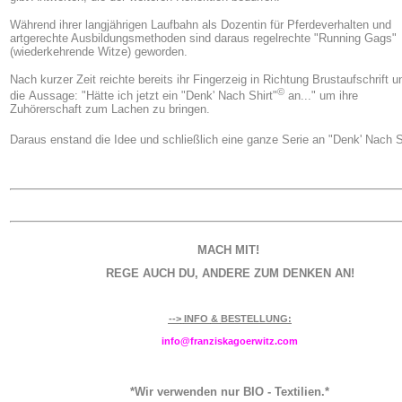
Während ihrer langjährigen Laufbahn als Dozentin für Pferdeverhalten und
artgerechte Ausbildungsmethoden sind daraus regelrechte "Running Gags"
(wiederkehrende Witze) geworden.
Nach kurzer Zeit reichte bereits ihr Fingerzeig in Richtung Brustaufschrift u
©
die Aussage: "Hätte ich jetzt ein "Denk' Nach Shirt"
an..." um ihre
Zuhörerschaft zum Lachen zu bringen.
Daraus enstand die Idee und schließlich eine ganze Serie an "Denk' Nach S
MACH MIT!
REGE AUCH DU, ANDERE ZUM DENKEN AN!
-->
INFO
&
BESTELLUNG:
info@fra
n
ziskagoerwitz.com
*Wir verwenden nur BIO - Textilien.*