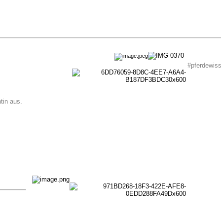
#pferdewis
ntin aus.