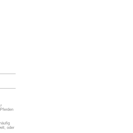
u
 Pferden
häufig
elt, oder