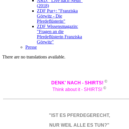
ARD: "Live nach Neun"
(2018)
ZDF Pur+: "Franziska
Görwitz - Die
Pferdeflüsterin"
ZDF Wissensmagazin:
"Fragen an die
Pferdeflüsterin Franziska
Görwitz"
Presse
There are no translations available.
©
DENK'
NACH - SHIRTS!
©
Think about it - SHIRTS!
"IST ES PFERDEGERECHT,
NUR WEIL ALLE ES TUN?"