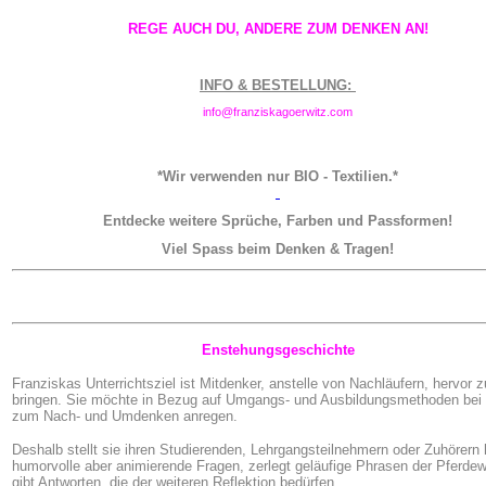
REGE AUCH DU, ANDERE ZUM DENKEN AN!
INFO &
BESTELLUNG:
info@fra
n
ziskagoerwitz.com
*Wir verwenden nur BIO - Textilien.*
Entdecke weitere Sprüche, Farben und Passformen!
Viel Spass beim Denken & Tragen!
Enstehungsgeschichte
Franziskas Unterrichtsziel ist Mitdenker, anstelle von Nachläufern, hervor z
bringen. Sie möchte in Bezug auf Umgangs- und Ausbildungsmethoden bei
zum Nach- und Umdenken anregen.
Deshalb stellt sie ihren Studierenden, Lehrgangsteilnehmern oder Zuhörern 
humorvolle aber animierende Fragen, zerlegt geläufige Phrasen der Pferdew
gibt Antworten, die der weiteren Reflektion bedürfen.