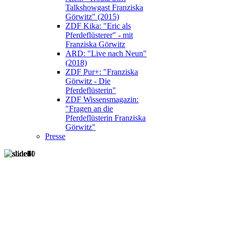
Talkshowgast Franziska
Görwitz" (2015)
ZDF Kika: "Eric als
Pferdeflüsterer" - mit
Franziska Görwitz
ARD: "Live nach Neun"
(2018)
ZDF Pur+: "Franziska
Görwitz - Die
Pferdeflüsterin"
ZDF Wissensmagazin:
"Fragen an die
Pferdeflüsterin Franziska
Görwitz"
Presse