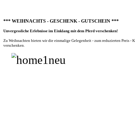
*** WEIHNACHTS - GESCHENK - GUTSCHEIN ***
U
nvergessl
iche Erlebnis
se im Einklang mit dem Pferd verschenken!
Zu Weihnachten bieten wir die einmalige Gelegenheit - zum reduzierten Preis - K
verschenken.
Der Kontakt zu unseren GESCHENKGUTSCHEINEN ist hier.
Weiterlesen...
LEHRGÄNGE
|
2021
- mit Franzisak Görwitz