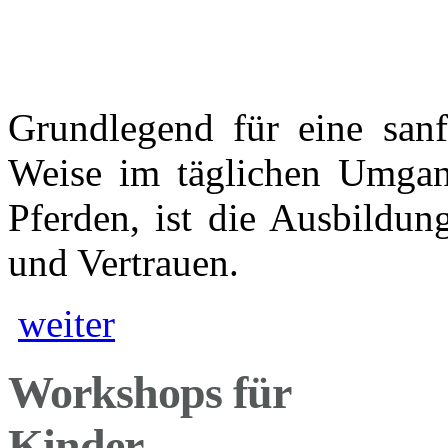
Weiterlesen...
Grundlegend für eine sanft
Weise im täglichen Umgan
©
DENK'
NACH - SHIRTS!
©
Think about it - SHIRTS!
Pferden, ist die Ausbildun
und Vertrauen.
"IST ES PFERDEGERECHT,
weiter
NUR WEIL ALLE ES TUN?"
Workshops für
Weiterlesen...
Kinder