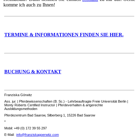
komme ich auch zu Ihnen!
TERMINE & INFORMATIONEN FINDEN SIE HIER.
BUCHUNG & KONTAKT
Franziska Görwitz
Ass. jur. | Pferdewissenschaften (B. Sc.) - Lehrbeauftragte Freie Universität Berlin |
Monty Roberts Certified Instructor | Pferdeverhalten & artgerechte
Ausbildungsmethoden
Pferdezentrum Bad Saarow, Silberberg 1, 15226 Bad Saarow
*
Mobil: +49 (0) 172 39 55 297
E-Mail:
info@franziskagoerwitz.com