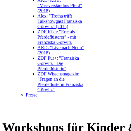
ARD/ RBB:
"Missverständnis Pferd"
(2018)
Alex: "Trotha trifft
Talkshowgast Franziska
Görwitz" (2015)
ZDF Kika: "Eric als
Pferdeflüsterer" - mit
Franziska Görwitz
ARD: "Live nach Neun"
(2018)
ZDF Pur+: "Franziska
Görwitz - Die
Pferdeflüsterin"
ZDF Wissensmagazin:
"Fragen an die
Pferdeflüsterin Franziska
Görwitz"
Presse
Workshops für Kinder 